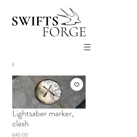
Lightsaber marker,
clash
मूल्य
£40.00