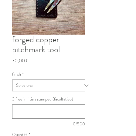
forged copper
pitchmark tool
Prezzo
70,00 £
finish
*
3 free innitials stamped (facoltativo)
0/500
Quantità
*