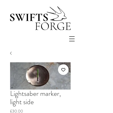
Lightsaber marker,
light side
価
£30.00