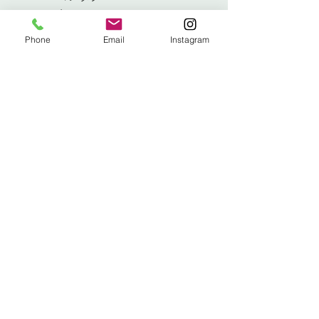
ト
Phone
Email
Instagram
Info@swiftsforge.com
171ローロード
、アイラン
ドマギー、ラーン
北アイルランド、BT40
3RF
電話:
+44 7485 605612
メーリングリストにサインアップ
今すぐ購読