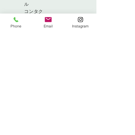
ル
コンタク
ト
Phone
Email
Instagram
Info@swiftsforge.com
171ローロード
、アイラン
ドマギー、ラーン
北アイルランド、BT40
3RF
電話:
+44 7485 605612
メーリングリストにサインアップ
今すぐ購読