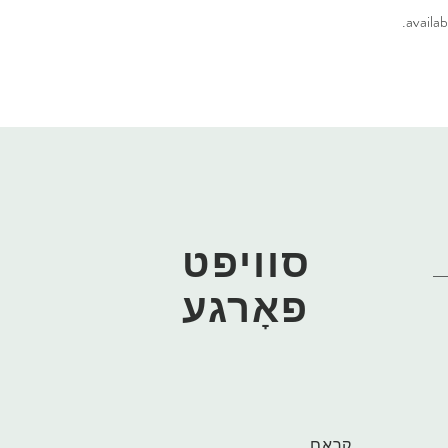
availab
סוויפט
פאָרגע
קראָם