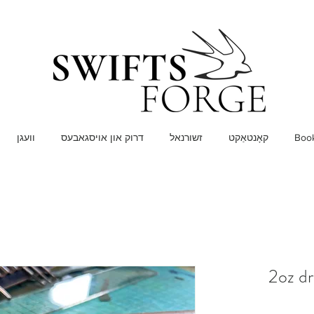
Book
קאָנטאַקט
זשורנאל
דרוק און אויסגאבעס
וועגן
2oz dr