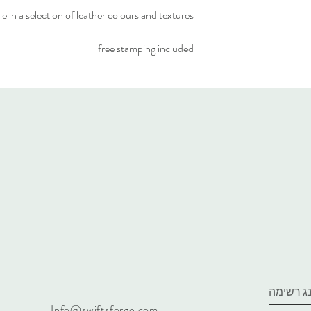
le in a selection of leather colours and textures.
free stamping included
ינג רשימה
Info@swiftsforge.com