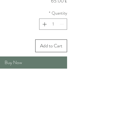
Price
£ 65.00
*
Quantity
Add to Cart
Buy Now