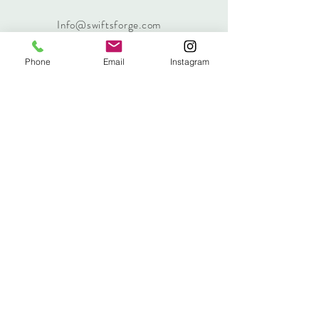
Info@swiftsforge.com
،
171 الطريق المنخفض
Islandmagee ، لارن
Phone
Email
Instagram
أيرلندا الشمالية ، BT40
3RF
الهاتف:
+44 7485 605612
إشترك بالقائمة البريدية الخاصة بنا
إشترك الآن