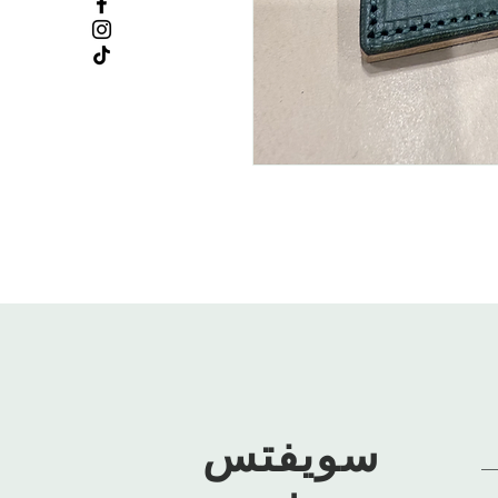
سويفتس