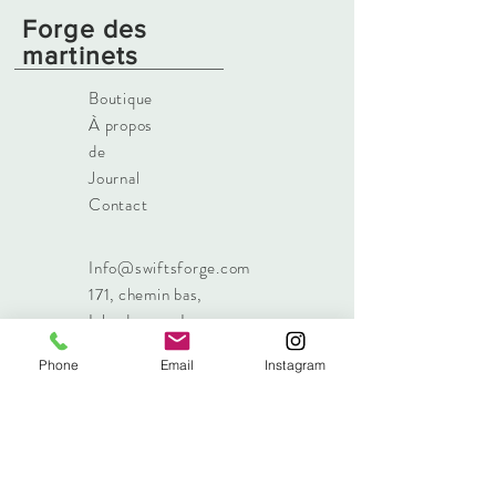
Forge des
martinets
Boutique
À propos
de
Journal
Contact
Info@swiftsforge.com
171, chemin bas
,
Islandmagee,Larne
Irlande du Nord, BT40 3RF
Phone
Email
Instagram
Tél :
+44 7485 605612
Inscrivez-vous à notre liste de diffusion