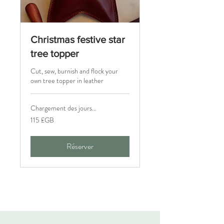
Christmas festive star
tree topper
Cut, sew, burnish and flock your
own tree topper in leather
Chargement des jours...
115
115 £GB
livres
sterling
Réserver