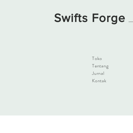
Swifts Forge
Toko
Tentang
Jurnal
Kontak